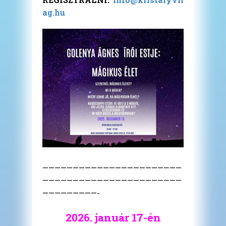
ag.hu
———————————————————————
———————————————————————
—————————-
2026. január 17-én