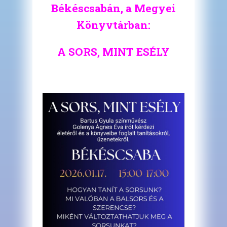
Békéscsabán, a Megyei
Könyvtárban:
A SORS, MINT ESÉLY