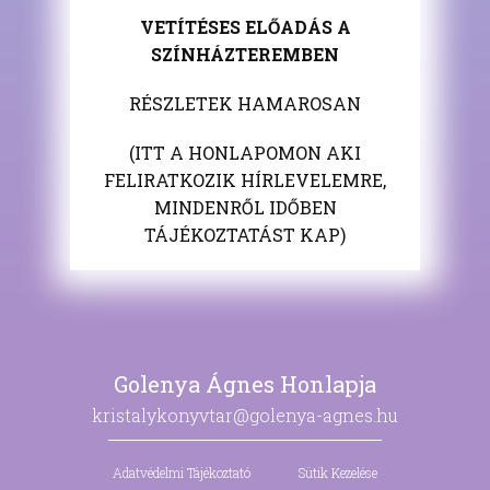
VETÍTÉSES ELŐADÁS A
SZÍNHÁZTEREMBEN
RÉSZLETEK HAMAROSAN
(ITT A HONLAPOMON AKI
FELIRATKOZIK HÍRLEVELEMRE,
MINDENRŐL IDŐBEN
TÁJÉKOZTATÁST KAP)
Golenya Ágnes Honlapja
kristalykonyvtar@golenya-agnes.hu
Adatvédelmi Tájékoztató
Sütik Kezelése