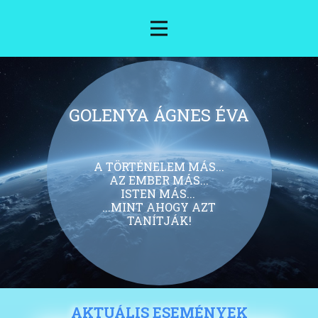
GOLENYA ÁGNES ÉVA
A TÖRTÉNELEM MÁS...
AZ EMBER MÁS...
ISTEN MÁS...
...MINT AHOGY AZT
TANÍTJÁK!
AKTUÁLIS ESEMÉNYEK