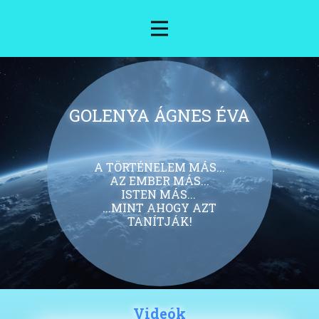
GOLENYA ÁGNES ÉVA
A TÖRTÉNELEM MÁS...
AZ EMBER MÁS...
ISTEN MÁS...
...MINT AHOGY AZT
TANÍTJÁK!
Videók