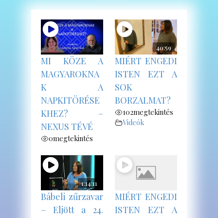
40:59
MI KÖZE A
MIÉRT ENGEDI
MAGYAROKNA
ISTEN EZT A
K A
SOK
NAPKITÖRÉSE
BORZALMAT?
102
megtekintés
KHEZ? –
Videók
NEXUS TÉVÉ
0
megtekintés
1:14:11
Bábeli zűrzavar
MIÉRT ENGEDI
– Eljött a 24.
ISTEN EZT A