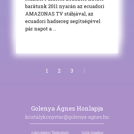
barátunk 2011 nyarán az ecuadori
AMAZONAS TV stábjával, az
ecuadori hadsereg segítségével
pár napot a …
1
2
3
〉
Golenya Ágnes Honlapja
kristalykonyvtar@golenya-agnes.hu
Adatvédelmi Tájékoztató
Sütik Kezelése