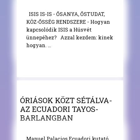
ISIS IS-IS - ŐSANYA, ŐSTUDAT,
KÖZ-ŐSSÉG RENDSZERE - Hogyan
kapcsolódik ISIS a Húsvét
ünnepéhez? Azzal kezdem: kinek
hogyan. …
ÓRIÁSOK KÖZT SÉTÁLVA-
AZ ECUADORI TAYOS-
BARLANGBAN
Manuel Palacios Ecuadori kutató