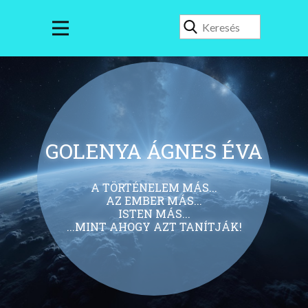
GOLENYA ÁGNES ÉVA
A TÖRTÉNELEM MÁS...
AZ EMBER MÁS...
ISTEN MÁS...
...MINT AHOGY AZT TANÍTJÁK!