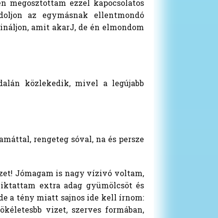
űen megosztottam ezzel kapocsolatos
ndoljon az egymásnak ellentmondó
ináljon, amit akarJ, de én elmondom
alán közlekedik, mivel a legújabb
máttal, rengeteg sóval, na és persze
izet! Jómagam is nagy vízivó voltam,
eiktattam extra adag gyümölcsöt és
e a tény miatt sajnos ide kell írnom:
ökéletesbb vizet, szerves formában,