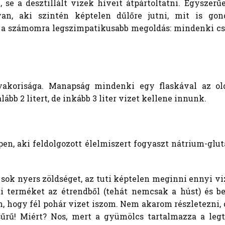
se a desztillált vizek híveit átpártoltatni. Egyszer
n, aki szintén képtelen dűlőre jutni, mit is go
 a számomra legszimpatikusabb megoldás: mindenki cs
akorisága. Manapság mindenki egy flaskával az old
bb 2 litert, de inkább 3 liter vizet kellene innunk.
n, aki feldolgozott élelmiszert fogyaszt nátrium-gluta
sok nyers zöldséget, az tuti képtelen meginni ennyi v
i terméket az étrendből (tehát nemcsak a húst) és b
n, hogy fél pohár vizet iszom. Nem akarom részletezni, d
sűrű! Miért? Nos, mert a gyümölcs tartalmazza a legt