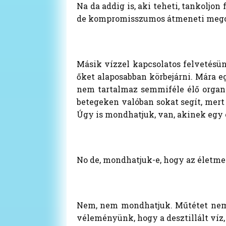
Na da addig is, aki teheti, tankoljo
de kompromisszumos átmeneti megold
Másik vízzel kapcsolatos felvetésü
őket alaposabban körbejárni. Mára eg
nem tartalmaz semmiféle élő organiz
betegeken valóban sokat segít, mert
Úgy is mondhatjuk, van, akinek egy 
No de, mondhatjuk-e, hogy az életm
Nem, nem mondhatjuk. Műtétet nem 
véleményünk, hogy a desztillált víz