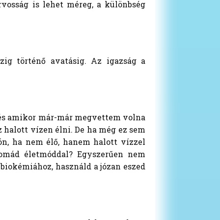
rvosság is lehet méreg, a különbség
zig történő avatásig. Az igazság a
st, és amikor már-már megvettem volna
 halott vízen élni. De ha még ez sem
ón, ha nem élő, hanem halott vízzel
 nomád életmóddal? Egyszerűen nem
a biokémiához, használd a józan eszed