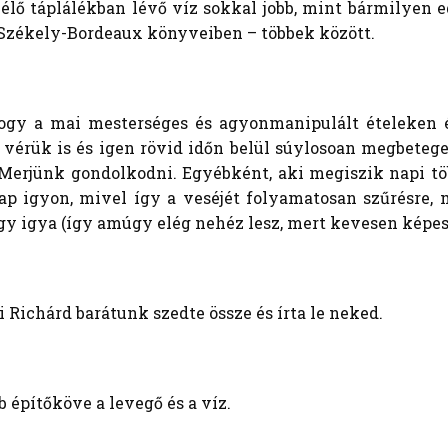
 élő táplálékban lévő víz sokkal jobb, mint bármilye
Székely-Bordeaux könyveiben – többek között.
, hogy a mai mesterséges és agyonmanipulált ételeken
 vérük is és igen rövid időn belül súylosoan megbete
Merjünk gondolkodni. Egyébként, aki megiszik napi több
ap igyon, mivel így a veséjét folyamatosan szűrésre, 
 úgy igya (így amúgy elég nehéz lesz, mert kevesen képe
 Richárd barátunk szedte össze és írta le neked.
 építőköve a levegő és a víz.