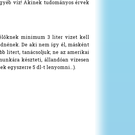
n egyéb víz! Akinek tudományos érvek
 élőknek minimum 3 liter vizet kell
gednének. De aki nem így él, másként
 litert, tanácsoljuk; ne az amerikai
munkára készteti, állandóan vízesen
sek egyszerre 5 dl-t lenyomni…).