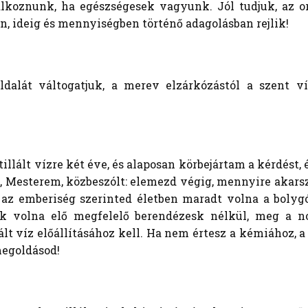
lálkoznunk, ha egészségesek vagyunk. Jól tudjuk, az o
, ideig és mennyiségben történő adagolásban rejlik!
ldalát váltogatjuk, a merev elzárkózástól a szent ví
tillált vízre két éve, és alaposan körbejártam a kérdé
p, Mesterem, közbeszólt: elemezd végig, mennyire akarsz
az emberiség szerinted életben maradt volna a bolyg
ták volna elő megfelelő berendézesk nélkül, meg a
lált víz előállításához kell. Ha nem értesz a kémiához, 
egoldásod!