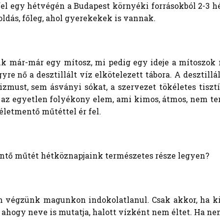
n fel egy hétvégén a Budapest környéki forrásokból 2-3 
ás, főleg, ahol gyerekekek is vannak.
nk már-már egy mítosz, mi pedig egy ideje a mítoszo
yre nő a desztillált víz elkötelezett tábora. A desztill
must, sem ásványi sókat, a szervezet tökéletes tisztító
 az egyetlen folyékony elem, ami kimos, átmos, nem te
életmentő műtéttel ér fel.
entő műtét hétköznapjaink természetes része legyen?
végzünk magunkon indokolatlanul. Csak akkor, ha kib
, ahogy neve is mutatja, halott vízként nem éltet. Ha 