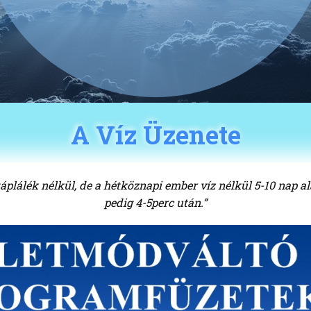
A Víz Üzenete
áplálék nélkül, de a hétköznapi ember víz nélkül 5-10 nap al
pedig 4-5perc után.”