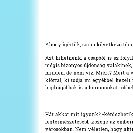
Ahogy ígértük, soron következő témá
Azt hihetnénk, a csapból is ez folyi
mégis bizonyos újdonság valakinek, 
minden, de nem víz. Miért? Mert a ví
klórral, ki tudja mi egyébbel kezelt
legdrágábbak is, a hormonokat többek
Hát akkor mit igyunk? -kérdezhetik 
legtermészetesebb közege az emberi 
városokban. Nem véletlen, hogy akiné