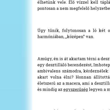
élhetünk vele. Élő vízzel kell táp
pontosan a nem megfelelő helyzetben
Úgy tűnik, folytonosan a ló két o
harmóniában, „középen” van.
Amúgy, én is át akartam térni a desz
egy desztilláló berendezést, Imhote
ambivalens számodra, kérdeznélek: 
akart volna élni? Honnan állítot
életszerű az a macera, ami a desztil
és mindig az
egyszerűség
legyen a m