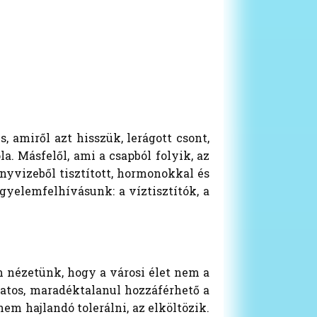
, amiről azt hisszük, lerágott csont,
. Másfelől, ami a csapból folyik, az
nnyvizeből tisztított, hormonokkal és
igyelemfelhívásunk: a víztisztítók, a
m nézetünk, hogy a városi élet nem a
natos, maradéktalanul hozzáférhető a
em hajlandó tolerálni, az elköltözik.