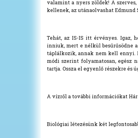
valamint a nyers zöldek! A szerves,
kellenek, az utánaolvashat Edmund 
Tehát, az IS-IS itt érvényes. Igaz
inniuk, mert e nélkül besűrűsödne a
táplálkozik, annak nem kell ennyi. 
módi szerint folyamatosan, egész n
tartja. Ossza el egyenlő részekre és
A vízről a további információkat Hári
Biológiai létezésünk két legfontosabb