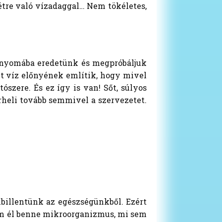
hétre való vízadaggal… Nem tökéletes,
k nyomába eredetünk és megpróbáljuk
ált víz előnyének említik, hogy mivel
szere. És ez így is van! Sőt, súlyos
rheli tovább semmivel a szervezetet.
illentünk az egészségünkből. Ezért
nem él benne mikroorganizmus, mi sem