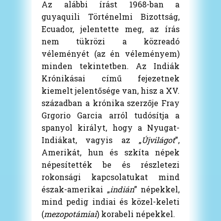
Az alábbi írást 1968-ban a
guyaquili Történelmi Bizottság,
Ecuador, jelentette meg, az írás
nem tükrözi a közreadó
véleményét (az én véleményem)
minden tekintetben. Az Indiák
Krónikásai című fejezetnek
kiemelt jelentősége van, hisz a XV.
században a krónika szerzője Fray
Grgorio Garcia arról tudósítja a
spanyol királyt, hogy a Nyugat-
Indiákat, vagyis az „
Újvilágot
”,
Amerikát, hun és szkíta népek
népesítették be és részletezi
rokonsági kapcsolatukat mind
észak-amerikai „
indián
” népekkel,
mind pedig indiai és közel-keleti
(
mezopotámiai
) korabeli népekkel.