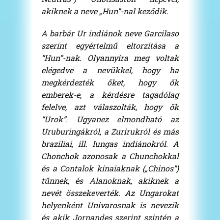
akiknek a neve „Hun”-nal keződik.
A barbár Ur indiánok neve Garcilaso
szerint egyértelmű eltorzítása a
“Hun”-nak. Olyannyira meg voltak
elégedve a nevükkel, hogy ha
megkérdezték őket, hogy ők
emberek-e, a kérdésre tagadólag
felelve, azt válaszolták, hogy ők
“Urok”. Ugyanez elmondható az
Uruburingákról, a Zurirukról és más
braziliai, ill. Iungas indiánokról. A
Chonchok azonosak a Chunchokkal
és a Contalok kínaiaknak („Chinos”)
tűnnek, és Alanoknak, akiknek a
nevét összekeverték. Az Ungarokat
helyenként Univarosnak is nevezik
és akik Jornandes szerint szintén a