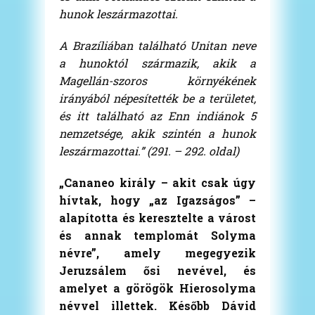
hunok leszármazottai.
A Brazíliában található Unitan neve
a hunoktól származik, akik a
Magellán-szoros környékének
irányából népesítették be a területet,
és itt található az Enn indiánok 5
nemzetsége, akik szintén a hunok
leszármazottai.” (291. – 292. oldal)
„Cananeo király – akit csak úgy
hívtak, hogy „az Igazságos” –
alapította és keresztelte a várost
és annak templomát Solyma
névre”, amely megegyezik
Jeruzsálem ősi nevével, és
amelyet a görögök Hierosolyma
névvel illettek. Később Dávid