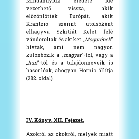
Mindannyiuk eredete ide
vezethető vissza, akik
elözönlötték Európát, akik
Krantzio szerint utolsóként
elhagyva Szkítiát Kelet felé
vándoroltak és akiket „
Mogorének
”
hívtak, ami nem nagyon
különbözik a „
magyar
”-tól, vagy a
„
hun
”-tól és a tulajdonneveik is
hasonlóak, ahogyan Hornio állítja
(282. oldal).
IV. Könyv, XII. Fejezet.
Azokról az okokról, melyek miatt