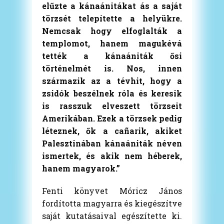
elűzte a kánaánitákat ás a saját
törzsét telepítette a helyükre.
Nemcsak hogy elfoglalták a
templomot, hanem magukévá
tették a kánaániták ősi
történelmét is. Nos, innen
származik az a tévhit, hogy a
zsidók beszélnek róla és keresik
is rasszuk elveszett törzseit
Amerikában. Ezek a törzsek pedig
léteznek, ők a cañarik, akiket
Palesztinában kánaániták néven
ismertek, és akik nem héberek,
hanem magyarok.”
Fenti könyvet Móricz János
fordította magyarra és kiegészítve
saját kutatásaival egészítette ki.