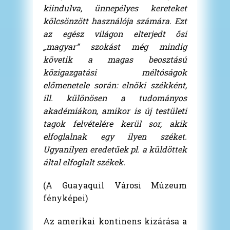
kiindulva, ünnepélyes kereteket
kölcsönzött használója számára. Ezt
az egész világon elterjedt ősi
„magyar” szokást még mindig
követik a magas beosztású
közigazgatási méltóságok
előmenetele során: elnöki székként,
ill. különösen a tudományos
akadémiákon, amikor is új testületi
tagok felvételére kerül sor, akik
elfoglalnak egy ilyen széket.
Ugyanilyen eredetűek pl. a küldöttek
által elfoglalt székek.
(A Guayaquil Városi Múzeum
fényképei)
Az amerikai kontinens kizárása a