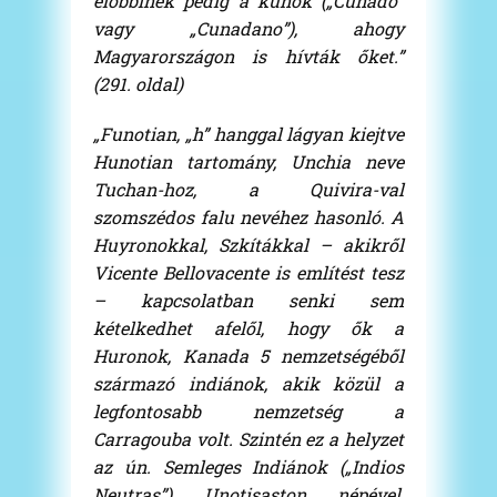
előbbinek pedig a kunok („Cunado”
vagy „Cunadano”), ahogy
Magyarországon is hívták őket.”
(291. oldal)
„Funotian, „h” hanggal lágyan kiejtve
Hunotian tartomány, Unchia neve
Tuchan-hoz, a Quivira-val
szomszédos falu nevéhez hasonló. A
Huyronokkal, Szkítákkal – akikről
Vicente Bellovacente is említést tesz
– kapcsolatban senki sem
kételkedhet afelől, hogy ők a
Huronok, Kanada 5 nemzetségéből
származó indiánok, akik közül a
legfontosabb nemzetség a
Carragouba volt. Szintén ez a helyzet
az ún. Semleges Indiánok („Indios
Neutras”) Unotisaston népével,