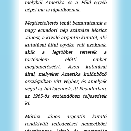
melyből Amerika és a Föld egyéb
népei ma is táplálkoznak.
Megtiszteltetés tehát bemutatnunk a
nagy ecuadori nép számára Móricz
Jánost, a kiváló argentin kutatót, aki
kutatásai által egyike volt azoknak,
akik a legtöbbet tettetek a
történelem előtti ember
megismeréséért. Azon kutatásai
által, melyeket Amerika különböző
országaiban vitt véghez, és amelyek
végül is, hál’Istennek, itt Ecuadorban,
az 1965-ös esztendőben teljesedtek
ki.
Móricz János argentin kutató
rendkívüli felfedezései nemzetközi
visszhangra leltek és mostanáig