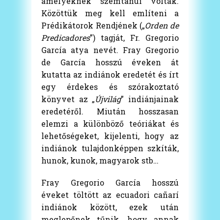
amelyeknek szemtanúi voltak.
Közöttük meg kell említeni a
Prédikátorok Rendjének („
Orden de
Predicadores
”) tagját, Fr. Gregorio
García atya nevét. Fray Gregorio
de García hosszú éveken át
kutatta az indiánok eredetét és írt
egy érdekes és szórakoztató
könyvet az „
Újvilág
” indiánjainak
eredetéről. Miután hosszasan
elemzi a különböző teóriákat és
lehetőségeket, kijelenti, hogy az
indiánok tulajdonképpen szkíták,
hunok, kunok, magyarok stb…
Fray Gregorio García hosszú
éveket töltött az ecuadori cañarí
indiánok között, ezek után
meglepőnek tűnik, hogy annak