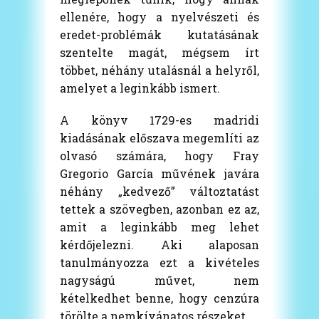
ellenére, hogy a nyelvészeti és
eredet-problémák kutatásának
szentelte magát, mégsem írt
többet, néhány utalásnál a helyről,
amelyet a leginkább ismert.
A könyv 1729-es madridi
kiadásának előszava megemlíti az
olvasó számára, hogy Fray
Gregorio García művének javára
néhány „kedvező” változtatást
tettek a szövegben, azonban ez az,
amit a leginkább meg lehet
kérdőjelezni. Aki alaposan
tanulmányozza ezt a kivételes
nagyságú művet, nem
kételkedhet benne, hogy cenzúra
törölte a nemkívánatos részeket.