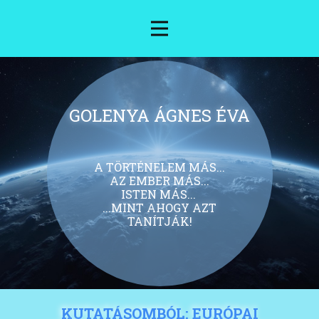
GOLENYA ÁGNES ÉVA
A TÖRTÉNELEM MÁS...
AZ EMBER MÁS...
ISTEN MÁS...
...MINT AHOGY AZT
TANÍTJÁK!
KUTATÁSOMBÓL: EURÓPAI