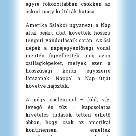
egyre fokozottabban csökken az
őskori nagy kultúrák hatása.
Amerika őslakói ugyanezt, a Nap
által bejárt utat követték hosszú
tengeri vándorlásaik során. Az ősi
népek a napéjegyenlőségi vonal
mentén figyelhették meg azon
csillagképeket, melyek ezen a
hosszúsági körön egyszerre
látszanak. Nappal a Nap útját
követve hajóztak.
A négy őselemmel – föld, víz,
levegő és tűz – kapcsolatos
kivételes tudásuk tetten érhető
abban, hogy csak az amerikai
kontinensen emeltek