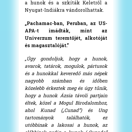
a hunok és a szkíták Keletről a
Nyugat-Indiákra vándorolhattak.
„Pachamac-ban, Peruban, az US-
APA-t imádták, mint az
Univerzum teremtőjét, alkotóját
és magasztalóját.”
„Úgy gondoljuk, hogy a hunok,
avarok, tatárok, mogulok, pártusok
és a hunokkal keveredő más népek
nagyobb számban és időben
közelebb érkeztek meg és úgy tűnik,
hogy a hunok Ázsia távoli partjain
éltek, közel a Mogul Birodalomhoz,
ahol Kunad („Cunad”) és Ung
tartományok találhatók, ez
utóbbinak a lakosai a hunok, az