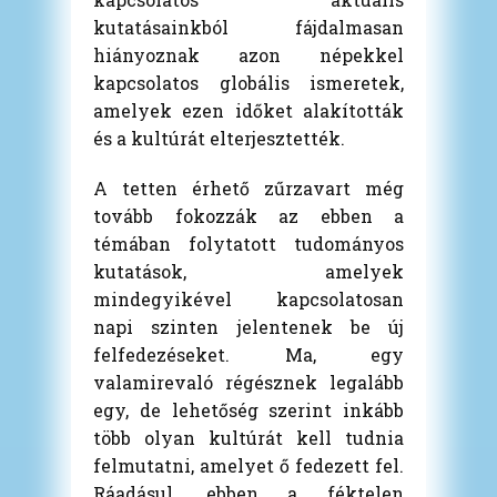
kutatásainkból fájdalmasan
hiányoznak azon népekkel
kapcsolatos globális ismeretek,
amelyek ezen időket alakították
és a kultúrát elterjesztették.
A tetten érhető zűrzavart még
tovább fokozzák az ebben a
témában folytatott tudományos
kutatások, amelyek
mindegyikével kapcsolatosan
napi szinten jelentenek be új
felfedezéseket. Ma, egy
valamirevaló régésznek legalább
egy, de lehetőség szerint inkább
több olyan kultúrát kell tudnia
felmutatni, amelyet ő fedezett fel.
Ráadásul, ebben a féktelen