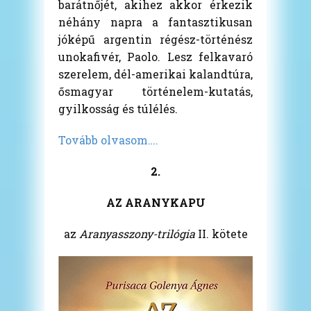
barátnőjét, akihez akkor érkezik
néhány napra a fantasztikusan
jóképű argentin régész-történész
unokafivér, Paolo. Lesz felkavaró
szerelem, dél-amerikai kalandtúra,
ősmagyar történelem-kutatás,
gyilkosság és túlélés.
Tovább olvasom….
2.
AZ ARANYKAPU
az
Aranyasszony-trilógia
II. kötete