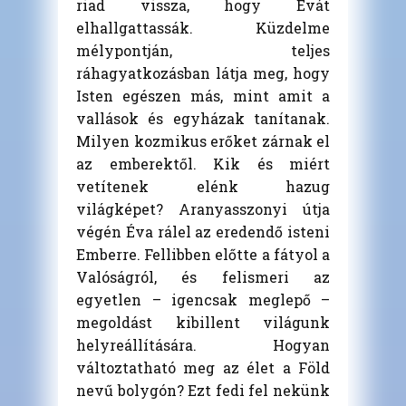
riad vissza, hogy Évát
elhallgattassák. Küzdelme
mélypontján, teljes
ráhagyatkozásban látja meg, hogy
Isten egészen más, mint amit a
vallások és egyházak tanítanak.
Milyen kozmikus erőket zárnak el
az emberektől. Kik és miért
vetítenek elénk hazug
világképet? Aranyasszonyi útja
végén Éva rálel az eredendő isteni
Emberre. Fellibben előtte a fátyol a
Valóságról, és felismeri az
egyetlen – igencsak meglepő –
megoldást kibillent világunk
helyreállítására. Hogyan
változtatható meg az élet a Föld
nevű bolygón? Ezt fedi fel nekünk