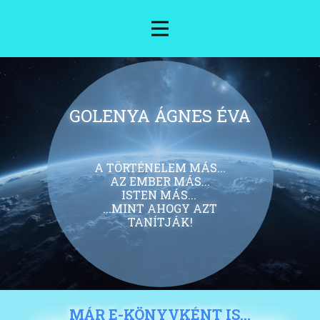
GOLENYA ÁGNES ÉVA
A TÖRTÉNELEM MÁS...
AZ EMBER MÁS...
ISTEN MÁS...
...MINT AHOGY AZT
TANÍTJÁK!
MÁR E-KÖNYVKÉNT IS…