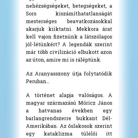
nehézségségeket, betegségeket, a
Sors kiszámíthatatlanságát
mesterséges beavatkozásokkal
akarjuk kiiktatni. Mekkora árat
kell vajon fizetnünk a látszólagos
jól-létünkért? A legendák szerint
már több civilizáció elbukott azon
az úton, amire mi is ráléptünk.
Az Aranyasszony útja folytatódik
Peruban…
A történet alapja valóságos. A
magyar származású Móricz János
a hatvanas években egy
barlangrendszerre bukkant Dél-
Amerikában. Az őslakosok szerint
egy kataklizma túlélői itt