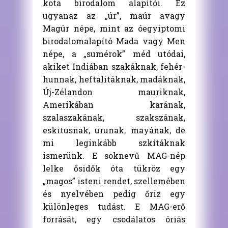
kota birodalom alapítói. Ez
ugyanaz az „úr”, maúr avagy
Magúr népe, mint az óegyiptomi
birodalomalapító Mada vagy Men
népe, a „sumérok” méd utódai,
akiket Indiában szakáknak, fehér-
hunnak, heftalitáknak, madáknak,
Új-Zélandon mauriknak,
Amerikában karának,
szalaszakának, szakszának,
eskitusnak, urunak, mayának, de
mi leginkább szkítáknak
ismerünk. E soknevű MAG-nép
lelke ősidők óta tükröz egy
„magos” isteni rendet, szellemében
és nyelvében pedig őriz egy
különleges tudást. E MAG-erő
forrását, egy csodálatos óriás