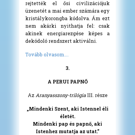
rejtették el ősi civilizációjuk
üzenetét a mai ember számára egy
kristálykorongba kódolva. Ám ezt
nem akárki nyithatja fel: csak
akinek energiarezgése képes a
dekódoló rendszert aktiválni.
Tovább olvasom….
3.
A PERUI PAPNŐ
Az
Aranyasszony-trilógia
III. része
„Mindenki Szent, aki Istennel éli
életét.
Mindenki pap és papnő, aki
Istenhez mutatja az utat.”