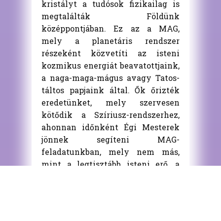
kristályt a tudósok fizikailag is
megtalálták Földünk
középpontjában. Ez az a MAG,
mely a planetáris rendszer
részeként közvetíti az isteni
kozmikus energiát beavatottjaink,
a naga-maga-mágus avagy Tatos-
táltos papjaink által. Ők őrizték
eredetünket, mely szervesen
kötődik a Szíriusz-rendszerhez,
ahonnan időnként Égi Mesterek
jönnek segíteni MAG-
feladatunkban, mely nem más,
mint a legtisztább isteni erő, a
Szeretet áramoltatása e téridőben
is, a Föld nevű bolygón.
Tovább olvasom…..