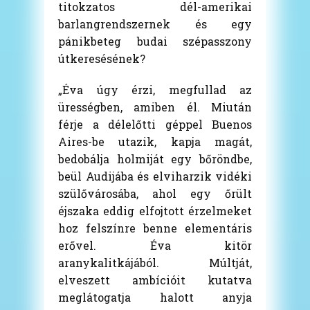
titokzatos dél-amerikai
barlangrendszernek és egy
pánikbeteg budai szépasszony
útkeresésének?
„Éva úgy érzi, megfullad az
ürességben, amiben él. Miután
férje a délelőtti géppel Buenos
Aires-be utazik, kapja magát,
bedobálja holmiját egy bőröndbe,
beül Audijába és elviharzik vidéki
szülővárosába, ahol egy őrült
éjszaka eddig elfojtott érzelmeket
hoz felszínre benne elementáris
erővel. Éva kitör
aranykalitkájából. Múltját,
elveszett ambícióit kutatva
meglátogatja halott anyja