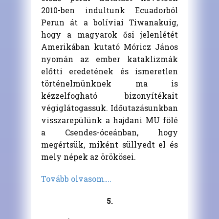
2010-ben indultunk Ecuadorból
Perun át a bolíviai Tiwanakuig,
hogy a magyarok ősi jelenlétét
Amerikában kutató Móricz János
nyomán az ember kataklizmák
előtti eredetének és ismeretlen
történelmünknek ma is
kézzelfogható bizonyítékait
végiglátogassuk. Időutazásunkban
visszarepülünk a hajdani MU fölé
a Csendes-óceánban, hogy
megértsük, miként süllyedt el és
mely népek az örökösei.
Tovább olvasom….
5.