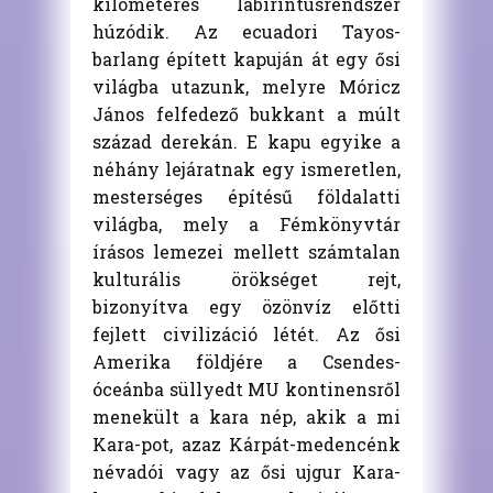
kilométeres labirintusrendszer
húzódik. Az ecuadori Tayos-
barlang épített kapuján át egy ősi
világba utazunk, melyre Móricz
János felfedező bukkant a múlt
század derekán. E kapu egyike a
néhány lejáratnak egy ismeretlen,
mesterséges építésű földalatti
világba, mely a Fémkönyvtár
írásos lemezei mellett számtalan
kulturális örökséget rejt,
bizonyítva egy özönvíz előtti
fejlett civilizáció létét. Az ősi
Amerika földjére a Csendes-
óceánba süllyedt MU kontinensről
menekült a kara nép, akik a mi
Kara-pot, azaz Kárpát-medencénk
névadói vagy az ősi ujgur Kara-