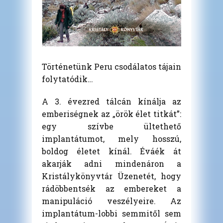
Történetünk Peru csodálatos tájain
folytatódik…
A 3. évezred tálcán kínálja az
emberiségnek az „örök élet titkát”:
egy szívbe ültethető
implantátumot, mely hosszú,
boldog életet kínál. Éváék át
akarják adni mindenáron a
Kristálykönyvtár Üzenetét, hogy
rádöbbentsék az embereket a
manipuláció veszélyeire. Az
implantátum-lobbi semmitől sem