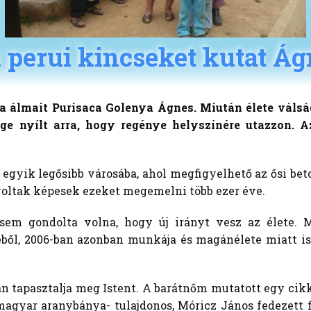
i perui kincseket kutat Ág
a álmait Purisaca Golenya Ágnes. Miután élete válság
ge nyílt arra, hogy regénye helyszínére utazzon. Az
g egyik legősibb városába, ahol megfigyelhető az ősi b
voltak képesek ezeket megemelni több ezer éve.
m gondolta volna, hogy új irányt vesz az élete. 
géből, 2006-ban azonban munkája és magánélete miatt is 
an tapasztalja meg Istent. A barátnőm mutatott egy cik
magyar aranybánya- tulajdonos, Móricz János fedezett