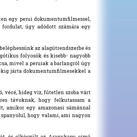
eten egy perui dokumentumfilmessel,
li fordulat, úgy adódott számára egy
y beléphessünk az alagútrendszerbe és
 gótikus folyosók és kisebb- nagyobb
csa, mivel a peruiak a barlangról úgy
évekig járta dokumentumfilmesekkel a
vécé, hideg víz, fűtetlen szoba várt
res távoknak, hogy felkutassam a
lt, amikor egy amazonasi sámánnal
te spanyolul, hogy valami, ami nagyon
iát, és elkészült az Aranykapu című