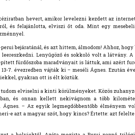
éziratban hevert, amikor levelezni kezdett az intern
ról, és felajánlotta, elviszi őt oda. Mint egy mesebe
ezménnyel.
k-perui bejáratánál, és azt hittem, álmodom! Ahhoz, hog
t leereszkedni. Lenyűgöző és sokkoló volt a látvány. A
ített fürdőszoba maradványait is láttuk, ami azért fur
 ie. 13-7. évezredben vájták ki – meséli Ágnes. Ezután 
yiekkel, gyakran ott is élt köztük.
tudom elviselni a kinti körülményeket. Közös zuhanyzó, 
ában, és onnan kellett nekivágnom a több kilométe
li Ágnes. – Az egyik legmegdöbbentőbb élményem vo
ri-e azt a magyar szót, hogy kincs? Értette: azt felel
et a helyiektől. Azóta megírta a Perui papnő trilóg