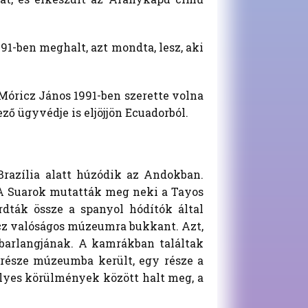
91-ben meghalt, azt mondta, lesz, aki
Móricz János 1991-ben szerette volna
ző ügyvédje is eljöjjön Ecuadorból.
Brazília alatt húzódik az Andokban.
 A Suarok mutatták meg neki a Tayos
rdták össze a spanyol hódítók által
icz valóságos múzeumra bukkant. Azt,
k barlangjának. A kamrákban találtak
y része múzeumba került, egy része a
élyes körülmények között halt meg, a