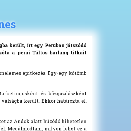
nes
ba került, írt egy Peruban játszódó
óta a perui Táltos barlang titkait
etonelemes építkezés. Egy-egy kőtömb
Marketingesként és közgazdászként
válságba került. Ekkor határozta el,
ket az Andok alatt húzódó hihetetlen
 fel. Megálmodtam, milyen lehet ez a