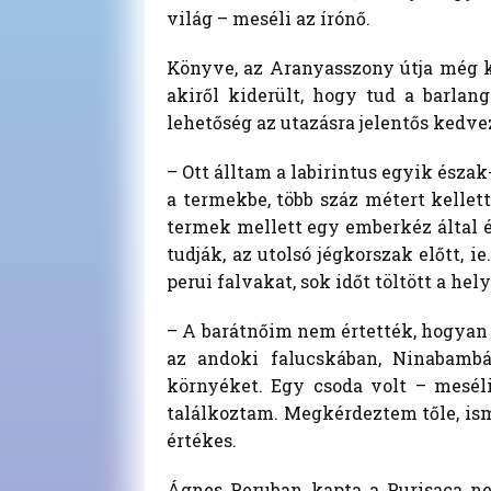
világ – meséli az írónő.
Könyve, az Aranyasszony útja még k
akiről kiderült, hogy tud a barlang
lehetőség az utazásra jelentős kedv
– Ott álltam a labirintus egyik észa
a termekbe, több száz métert kellet
termek mellett egy emberkéz által ép
tudják, az utolsó jégkorszak előtt,
perui falvakat, sok időt töltött a hel
– A barátnőim nem értették, hogyan 
az andoki falucskában, Ninabamb
környéket. Egy csoda volt – mesé
találkoztam. Megkérdeztem tőle, isme
értékes.
Ágnes Peruban kapta a Purisaca nev