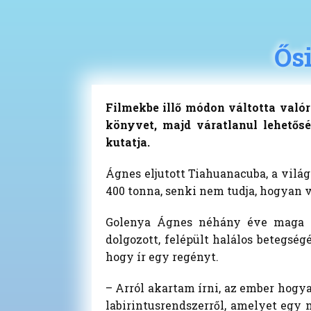
Ős
Filmekbe illő módon váltotta valór
könyvet, majd váratlanul lehetősé
kutatja.
Ágnes eljutott Tiahuanacuba, a vilá
400 tonna, senki nem tudja, hogyan 
Golenya Ágnes néhány éve maga se
dolgozott, felépült halálos betegsé
hogy ír egy regényt.
– Arról akartam írni, az ember hogy
labirintusrendszerről, amelyet egy 