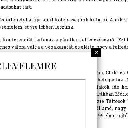
adásokat tart.
őstörténetet átírja, amit kötelességünk kutatni. Amikor 
 remélem, egyre többen leszünk.
konferenciát tartanak a páratlan felfedezésekről. Ezt 
es valóra váltja a végakaratát, és elérte, hogy a felfede
sét
endszer Kolumbia, Ecuador, Peru, Argentína, Chile és 
atót az Andok hegyei között élő törzsek befogadták.
ációkon át őrizték. Móricz szerint az őslakók ide ho
eavatottak, a „Naposok” léphettek be. A kamrákban Mór
sos könyvtárat, szobrokat találta, elnevezte Táltoso
kre furcsa jeleket véstek. A kincs ma az államé, nag
 engedéllyel lehet belépni. Móricz János 1991-ben rejt
atos értelmezéseit sokan vitatják.