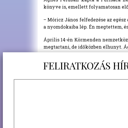
könyve is, emellett folyamatosan elő
– Móricz János felfedezése az egész 
a nyomdokaiba lép. Én megtettem, és
Április 14-én Körmenden nemzetközi 
megtartani, de időközben elhunyt. Ágn
Vitatják a magyar kutató felfedezé
A hatalmas mesterséges labirintusr
Móricz János magyar származású kut
barlangot, amelynek értékeit gener
veszélyeztetett kincseket. Csak a b
ahol az aranylemezekre vésett, rová
több ezer arany- és rézlapot, melye
barlangban maradt, ahová ma is csak
barlangban talált kincsekkel kapcsol