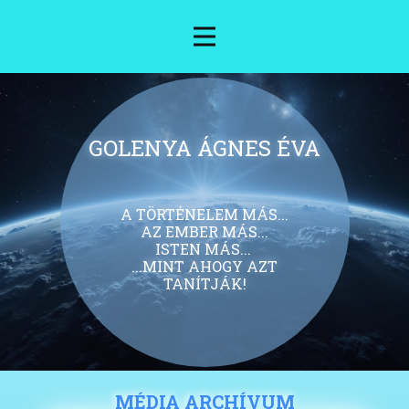
GOLENYA ÁGNES ÉVA
A TÖRTÉNELEM MÁS...
AZ EMBER MÁS...
ISTEN MÁS...
...MINT AHOGY AZT
TANÍTJÁK!
MÉDIA ARCHÍVUM