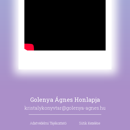
Golenya Ágnes Honlapja
kristalykonyvtar@golenya-agnes.hu
Adatvédelmi Tájékoztató
Sütik Kezelése