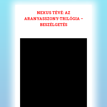
NEXUS TÉVÉ: AZ
ARANYASSZONY-TRILÓGIA –
BESZÉLGETÉS