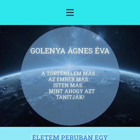
GOLENYA ÁGNES ÉVA
A TÖRTÉNELEM MÁS...
AZ EMBER MÁS...
ISTEN MÁS...
...MINT AHOGY AZT
TANÍTJÁK!
ÉLETEM PERUBAN EGY