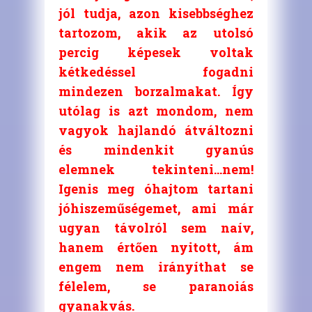
jól tudja, azon kisebbséghez
tartozom, akik az utolsó
percig képesek voltak
kétkedéssel fogadni
mindezen borzalmakat. Így
utólag is azt mondom, nem
vagyok hajlandó átváltozni
és mindenkit gyanús
elemnek tekinteni…nem!
Igenis meg óhajtom tartani
jóhiszeműségemet, ami már
ugyan távolról sem naív,
hanem értően nyitott, ám
engem nem irányíthat se
félelem, se paranoiás
gyanakvás.