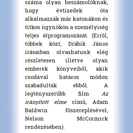
száma olyan beszámolóknak,
hogy évtizedek óta
alkalmazzák már katonákon és
titkos ügynökön a személyiség
teljes átprogramozását. (Erről,
többek közt, Drábik János
írásaiban olvashatunk elég
részletesen illetve olyan
emberek könyveiből, akik
csodával határos módon
szabadultak ebből. A
legtényszerűbb film
Az
irányított elme
című, Adam
Baldwin főszereplésével,
Nelson McCormick
rendezésében).