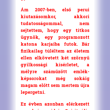
Ám 2007-ben, első perui
kiutazásomkor, akkori
tudatosságommal, nem
sejtettem, hogy egy titkos
ügynök, egy programozott
katona karjaiba futok. Bár
fizikailag túléltem az életem
ellen elkövetett két szörnyű
gyilkossági kísérletet, a
mélyre száműzött emlék-
képsorokat még sokáig
magam előtt sem mertem újra
lepergetni.
Ez évben azonban elérkezett