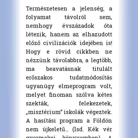
Természetesen a jelenség, a
folyamat távolról sem,
nemhogy évszázadok óta
létezik, hanem az elhazudott
előző civilizációk idejében is!
Hogy e rövid cikkben ne
nézzünk távolabbra, a legtöbb,
ma beavatásnak titulált
erőszakos tudatmódosítás
ugyanúgy elmeprogram volt,
melyet finoman szólva kétes
szekták, felekezetek,
„misztérium” iskolák végeztek.
A hasítási program a Földön
nem újkeletű… (lsd. Kék vér
gyermekei könyvemben). A