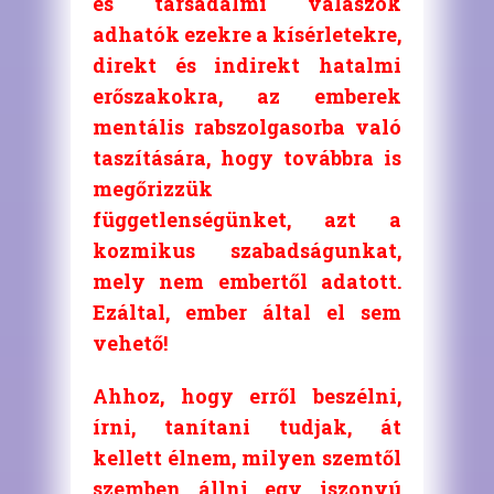
és társadalmi válaszok
adhatók ezekre a kísérletekre,
direkt és indirekt hatalmi
erőszakokra, az emberek
mentális rabszolgasorba való
taszítására, hogy továbbra is
megőrizzük
függetlenségünket, azt a
kozmikus szabadságunkat,
mely nem embertől adatott.
Ezáltal, ember által el sem
vehető!
Ahhoz, hogy erről beszélni,
írni, tanítani tudjak, át
kellett élnem, milyen szemtől
szemben állni egy iszonyú