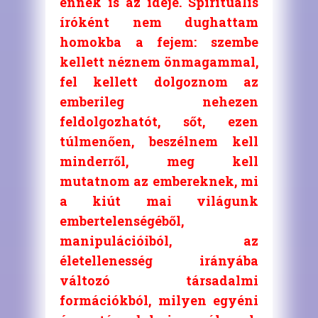
ennek is az ideje. Spirituális
íróként nem dughattam
homokba a fejem: szembe
kellett néznem önmagammal,
fel kellett dolgoznom az
emberileg nehezen
feldolgozhatót, sőt, ezen
túlmenően, beszélnem kell
minderről, meg kell
mutatnom az embereknek, mi
a kiút mai világunk
embertelenségéből,
manipulációiból, az
életellenesség irányába
változó társadalmi
formációkból, milyen egyéni