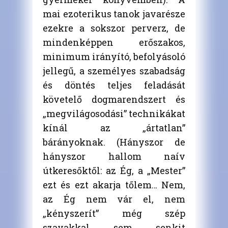
mai ezoterikus tanok javarésze
ezekre a sokszor perverz, de
mindenképpen erőszakos,
minimum irányító, befolyásoló
jellegű, a személyes szabadság
és döntés teljes feladását
követelő dogmarendszert és
„megvilágosodási” technikákat
kínál az „ártatlan”
bárányoknak. (Hányszor de
hányszor hallom naív
útkeresőktől: az Ég, a „Mester”
ezt és ezt akarja tőlem… Nem,
az Ég nem vár el, nem
„kényszerít” még szép
szavakkal sem senkit