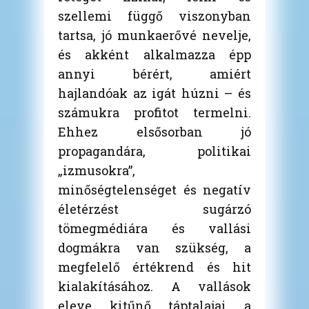
szellemi függő viszonyban
tartsa, jó munkaerővé nevelje,
és akként alkalmazza épp
annyi bérért, amiért
hajlandóak az igát húzni – és
számukra profitot termelni.
Ehhez elsősorban jó
propagandára, politikai
„izmusokra”,
minőségtelenséget és negatív
életérzést sugárzó
tömegmédiára és vallási
dogmákra van szükség, a
megfelelő értékrend és hit
kialakításához. A vallások
eleve kitűnő táptalajai a