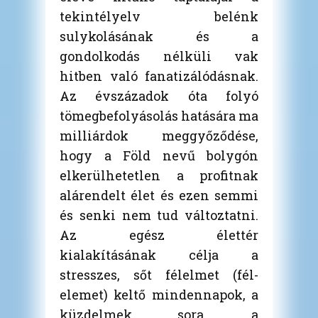
tekintélyelv belénk
sulykolásának és a
gondolkodás nélküli vak
hitben való fanatizálódásnak.
Az évszázadok óta folyó
tömegbefolyásolás hatására ma
milliárdok meggyőződése,
hogy a Föld nevű bolygón
elkerülhetetlen a profitnak
alárendelt élet és ezen semmi
és senki nem tud változtatni.
Az egész élettér
kialakításának célja a
stresszes, sőt félelmet (fél-
elemet) keltő mindennapok, a
küzdelmek sora, a