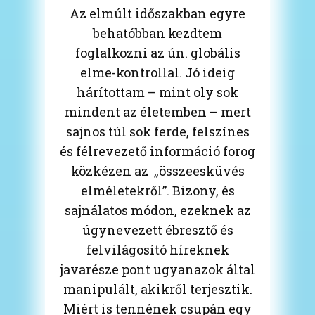
Az elmúlt időszakban egyre
behatóbban kezdtem
foglalkozni az ún. globális
elme-kontrollal. Jó ideig
hárítottam – mint oly sok
mindent az életemben – mert
sajnos túl sok ferde, felszínes
és félrevezető információ forog
közkézen az „összeesküvés
elméletekről”. Bizony, és
sajnálatos módon, ezeknek az
úgynevezett ébresztő és
felvilágosító híreknek
javarésze pont ugyanazok által
manipulált, akikről terjesztik.
Miért is tennének csupán egy