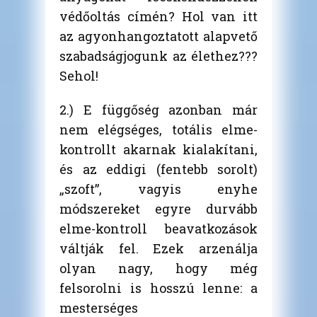
védőoltás címén? Hol van itt
az agyonhangoztatott alapvető
szabadságjogunk az élethez???
Sehol!
2.) E függőség azonban már
nem elégséges, totális elme-
kontrollt akarnak kialakítani,
és az eddigi (fentebb sorolt)
„szoft”, vagyis enyhe
módszereket egyre durvább
elme-kontroll beavatkozások
váltják fel. Ezek arzenálja
olyan nagy, hogy még
felsorolni is hosszú lenne: a
mesterséges