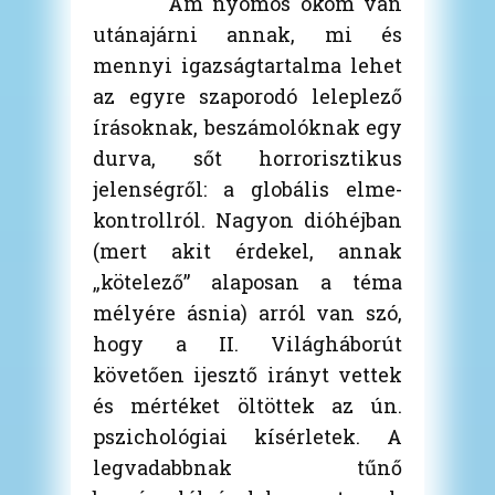
Ám nyomós okom van
utánajárni annak, mi és
mennyi igazságtartalma lehet
az egyre szaporodó leleplező
írásoknak, beszámolóknak egy
durva, sőt horrorisztikus
jelenségről: a globális elme-
kontrollról.
Nagyon dióhéjban
(mert akit érdekel, annak
„kötelező” alaposan a téma
mélyére ásnia) arról van szó,
hogy a II. Világháborút
követően ijesztő irányt vettek
és mértéket öltöttek az ún.
pszichológiai kísérletek. A
legvadabbnak tűnő