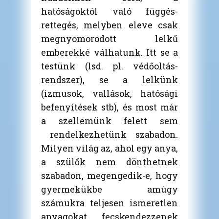
hatóságoktól való függés-
rettegés, melyben eleve csak
megnyomorodott lelkű
emberekké válhatunk. Itt se a
testünk (lsd. pl. védőoltás-
rendszer), se a lelkünk
(izmusok, vallások, hatósági
befenyítések stb), és most már
a szellemünk felett sem
rendelkezhetünk szabadon.
Milyen világ az, ahol egy anya,
a szülők nem dönthetnek
szabadon, megengedik-e, hogy
gyermekükbe amúgy
számukra teljesen ismeretlen
anyagokat fecskendezzenek