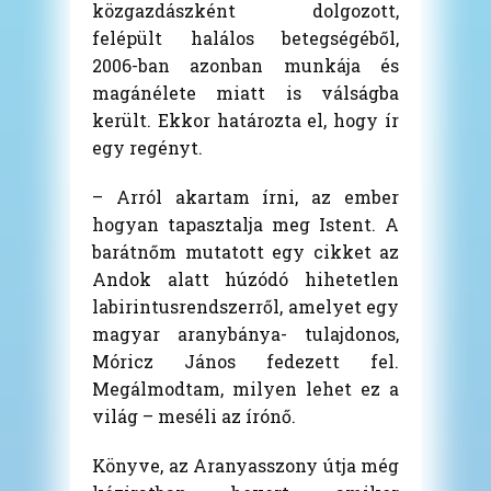
közgazdászként dolgozott,
felépült halálos betegségéből,
2006-ban azonban munkája és
magánélete miatt is válságba
került. Ekkor határozta el, hogy ír
egy regényt.
– Arról akartam írni, az ember
hogyan tapasztalja meg Istent. A
barátnőm mutatott egy cikket az
Andok alatt húzódó hihetetlen
labirintusrendszerről, amelyet egy
magyar aranybánya- tulajdonos,
Móricz János fedezett fel.
Megálmodtam, milyen lehet ez a
világ – meséli az írónő.
Könyve, az Aranyasszony útja még