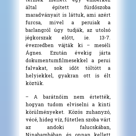
által épített fürdőszoba
maradványait is láttuk, ami azért
furcsa, mivel a peruiak a
barlangról úgy tudják, az utolsó
jégkorszak előtt, ie. 13-7.
évezredben vájták ki – meséli
Ágnes. Ezután évekig járta
dokumentumfilmesekkel a perui
falvakat, sok időt töltött a
helyiekkel, gyakran ott is élt
köztük.
– A barátnőim nem értették,
hogyan tudom elviselni a kinti
körülményeket. Közös zuhanyzó,
vécé, hideg víz, fűtetlen szoba várt
az andoki falucskában,
Ninabambában, és onnan kellett