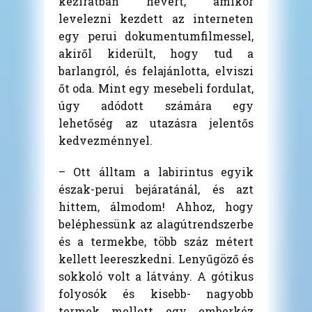
kéziratban hevert, amikor
levelezni kezdett az interneten
egy perui dokumentumfilmessel,
akiről kiderült, hogy tud a
barlangról, és felajánlotta, elviszi
őt oda. Mint egy mesebeli fordulat,
úgy adódott számára egy
lehetőség az utazásra jelentős
kedvezménnyel.
– Ott álltam a labirintus egyik
észak-perui bejáratánál, és azt
hittem, álmodom! Ahhoz, hogy
beléphessünk az alagútrendszerbe
és a termekbe, több száz métert
kellett leereszkedni. Lenyűgöző és
sokkoló volt a látvány. A gótikus
folyosók és kisebb- nagyobb
termek mellett egy emberkéz