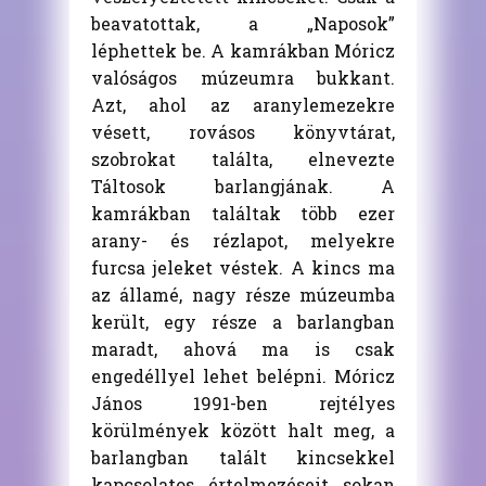
beavatottak, a „Naposok”
léphettek be. A kamrákban Móricz
valóságos múzeumra bukkant.
Azt, ahol az aranylemezekre
vésett, rovásos könyvtárat,
szobrokat találta, elnevezte
Táltosok barlangjának. A
kamrákban találtak több ezer
arany- és rézlapot, melyekre
furcsa jeleket véstek. A kincs ma
az államé, nagy része múzeumba
került, egy része a barlangban
maradt, ahová ma is csak
engedéllyel lehet belépni. Móricz
János 1991-ben rejtélyes
körülmények között halt meg, a
barlangban talált kincsekkel
kapcsolatos értelmezéseit sokan