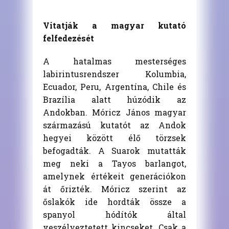
Vitatják a magyar kutató
felfedezését
A hatalmas mesterséges
labirintusrendszer Kolumbia,
Ecuador, Peru, Argentína, Chile és
Brazília alatt húzódik az
Andokban. Móricz János magyar
származású kutatót az Andok
hegyei között élő törzsek
befogadták. A Suarok mutatták
meg neki a Tayos barlangot,
amelynek értékeit generációkon
át őrizték. Móricz szerint az
őslakók ide hordták össze a
spanyol hódítók által
veszélyeztetett kincseket. Csak a