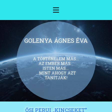
GOLENYA ÁGNES ÉVA
A TÖRTÉNELEM MÁS...
AZ EMBER MÁS...
ISTEN MÁS...
...MINT AHOGY AZT
TANÍTJÁK!
ŐSI PERUI „KINCSEKET”