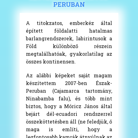
PERUBAN
A titokzatos, emberkéz által
épített földalatti hatalmas
barlangrendszerek, labirintusok a
Föld különböző részein
megtalálhatóak, gyakorlatilag az
összes kontinensen.
Az alábbi képeket saját magam
készítettem 2007-ben Észak-
Peruban (Cajamarca tartomány,
Ninabamba falu), és több mint
biztos, hogy a Móricz János által
bejárt dél-ecuadori rendszerrel
összeköttetésben áll (ne feledjük, ő
maga is említi, hogy a
legfontosabb kamrák átnyúlnak az