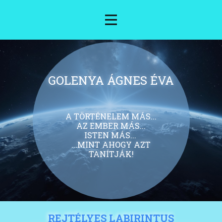
GOLENYA ÁGNES ÉVA
A TÖRTÉNELEM MÁS...
AZ EMBER MÁS...
ISTEN MÁS...
...MINT AHOGY AZT
TANÍTJÁK!
REJTÉLYES LABIRINTUS