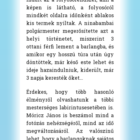
képen is látható, a folyosóról
mindkét oldalra időnként ablakos
kis termek nyíltak. A ninabambai
polgármester megerősítette azt a
helyi történetet, miszerint 3
ottani férfi lement a barlangba, és
amikor egy hosszú túra után úgy
döntöttek, már késő este lehet és
ideje hazaindulniuk, kiderült, már
3 napja keresték őket…
Érdekes, hogy több hasonló
élményről olvashatunk a többi
mesterséges labirintusesetében is.
Móricz János is beszámol mind a
fotózás nehézségéről, mind az idő
megváltozásáról. Az valószínű
lehet, hogy a barlangoknak sajátos