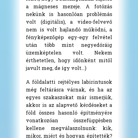
a mágneses mezeje. A fotózás
nekünk is hasonlóan problémás
volt (digitális), a video-felvevő
nem is volt hajlandó működni, a
fényképezőgép egy-egy felvétel
után több mint negyedóráig
üzemképtelen volt. Nekem
érthetetlen, hogy időnként mitől
javult meg, de így volt…)
A földalatti rejtélyes labirintusok
még feltárásra várnak, és ha az
egyes szakaszokat már ismerjük,
akkor is az alapvető kérdéseket a
föld összes hasonló építményére
vonatkozóan összefüggésben
kellene megválaszolnunk: kik,
mikor, miért és hogyan építették?