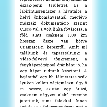
észak-perui területre). Ez a
labirintusrendszer a hivatalos, a
helyi önkományzatnál meglévő
műszaki dokumentáció szerint
Cusco-val, a volt iinka fővárossal a
föld alatt csaknem 1000 km
hosszan össze van kötve
Cajamarca-n keresztül. Amit mi
találtunk és tapasztaltunk: a
video-felvevő tönkrement, a
fényképezőgéppel óránként jó, ha
egy képet tudtunk készíteni. A
bejáratból egy kb. félméteres szűk
lyukon kellett végigmászni úgy 8
m hossza, ezután egy óriási,
csaknem négyzet alakú terembe
jutottunk, sima falakkal. Innen
indult az a folyosórendszer, ami a