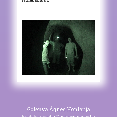
Golenya Ágnes Honlapja
kristalykonyvtar@golenya-agnes.hu