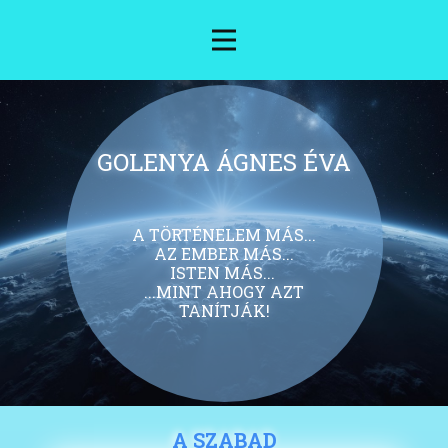
GOLENYA ÁGNES ÉVA
A TÖRTÉNELEM MÁS...
AZ EMBER MÁS...
ISTEN MÁS...
...MINT AHOGY AZT
TANÍTJÁK!
A SZABAD