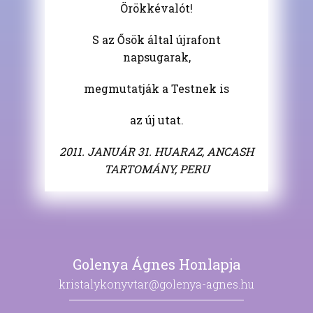
Örökkévalót!
S az Ősök által újrafont
napsugarak,
megmutatják a Testnek is
az új utat.
2011. JANUÁR 31. HUARAZ, ANCASH
TARTOMÁNY, PERU
Golenya Ágnes Honlapja
kristalykonyvtar@golenya-agnes.hu