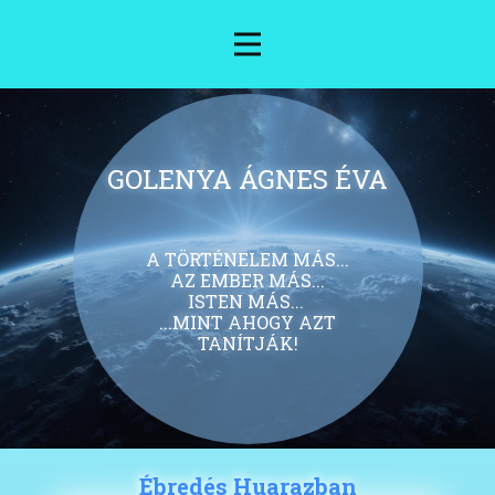
GOLENYA ÁGNES ÉVA
A TÖRTÉNELEM MÁS...
AZ EMBER MÁS...
ISTEN MÁS...
...MINT AHOGY AZT
TANÍTJÁK!
Ébredés Huarazban