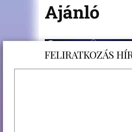
Ajánló
MI KÖZE A MAGYAROKNA
NAPKITÖRÉSEKHEZ? – NEXUS TÉV
0
megtekintés