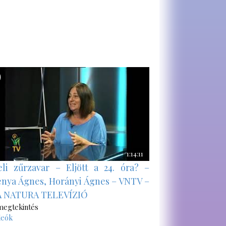
1:14:11
eli zűrzavar – Eljött a 24. óra? –
enya Ágnes, Horányi Ágnes – VNTV –
A NATURA TELEVÍZIÓ
megtekintés
deók