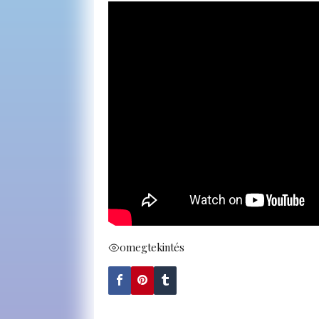
0
megtekintés