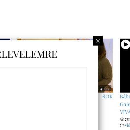
40:59
K A
MIÉRT ENGEDI ISTEN EZT A SOK
Báb
É
BORZALMAT?
Gol
102
megtekintés
VIV
Videók
73
Vi