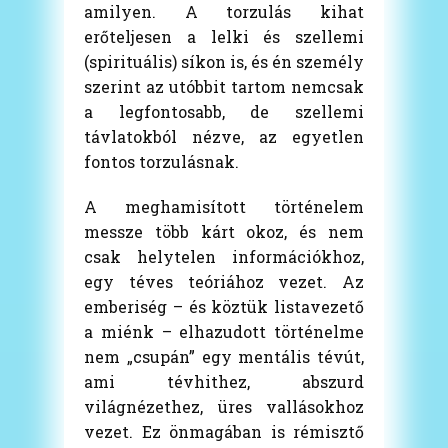
amilyen. A torzulás kihat
erőteljesen a lelki és szellemi
(spirituális) síkon is, és én személy
szerint az utóbbit tartom nemcsak
a legfontosabb, de szellemi
távlatokból nézve, az egyetlen
fontos torzulásnak.
A meghamisított történelem
messze több kárt okoz, és nem
csak helytelen információkhoz,
egy téves teóriához vezet. Az
emberiség – és köztük listavezető
a miénk – elhazudott történelme
nem „csupán” egy mentális tévút,
ami tévhithez, abszurd
világnézethez, üres vallásokhoz
vezet. Ez önmagában is rémisztő