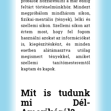
próbálok hozzáfésülni a már eddig
feltárt történelmünkhöz. Mindezt
megpróbálom mindhárom síkon,
fizikai-mentális (tények), lelki és
szellemi síkon. Szellemi síkon azt
értem most, hogy fel fogom
használni azokat az információkat
is, kiegészítésként, és minden
esetben alátámasztva utólag
megismert tényekkel, amiket
szellemi tanítómesteremtől
kaptam és kapok.
Mit is tudunk
mi Dél-