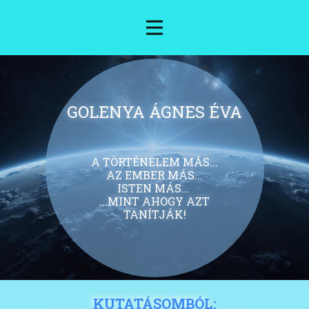
GOLENYA ÁGNES ÉVA
A TÖRTÉNELEM MÁS...
AZ EMBER MÁS...
ISTEN MÁS...
...MINT AHOGY AZT
TANÍTJÁK!
KUTATÁSOMBÓL: