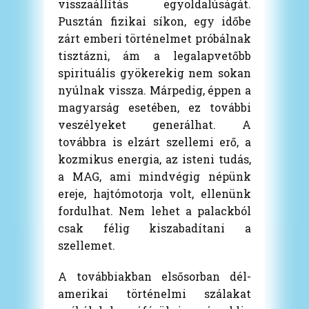
visszaállítás egyoldalúságát.
Pusztán fizikai síkon, egy időbe
zárt emberi történelmet próbálnak
tisztázni, ám a legalapvetőbb
spirituális gyökerekig nem sokan
nyúlnak vissza. Márpedig, éppen a
magyarság esetében, ez további
veszélyeket generálhat. A
továbbra is elzárt szellemi erő, a
kozmikus energia, az isteni tudás,
a MAG, ami mindvégig népünk
ereje, hajtómotorja volt, ellenünk
fordulhat. Nem lehet a palackból
csak félig kiszabadítani a
szellemet.
A továbbiakban elsősorban dél-
amerikai történelmi szálakat