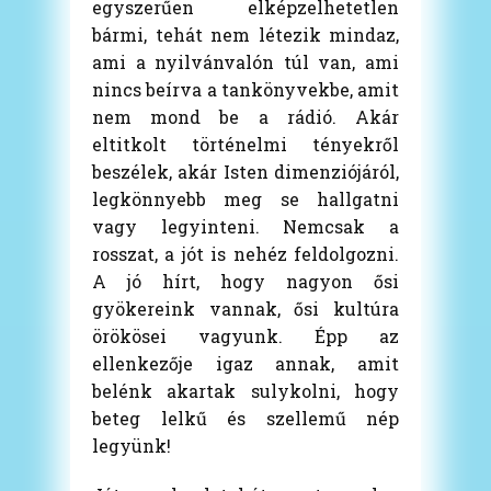
egyszerűen elképzelhetetlen
bármi, tehát nem létezik mindaz,
ami a nyilvánvalón túl van, ami
nincs beírva a tankönyvekbe, amit
nem mond be a rádió. Akár
eltitkolt történelmi tényekről
beszélek, akár Isten dimenziójáról,
legkönnyebb meg se hallgatni
vagy legyinteni. Nemcsak a
rosszat, a jót is nehéz feldolgozni.
A jó hírt, hogy nagyon ősi
gyökereink vannak, ősi kultúra
örökösei vagyunk. Épp az
ellenkezője igaz annak, amit
belénk akartak sulykolni, hogy
beteg lelkű és szellemű nép
legyünk!