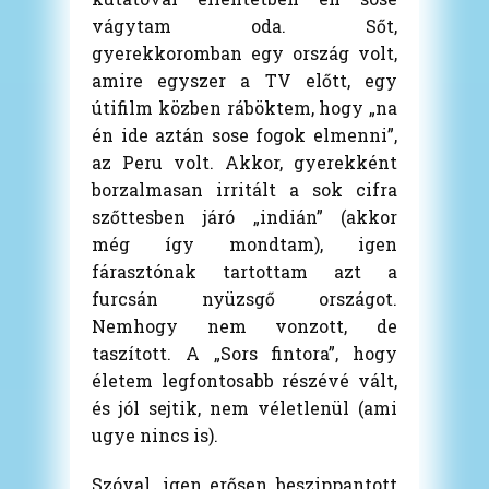
vágytam oda. Sőt,
gyerekkoromban egy ország volt,
amire egyszer a TV előtt, egy
útifilm közben ráböktem, hogy „na
én ide aztán sose fogok elmenni”,
az Peru volt. Akkor, gyerekként
borzalmasan irritált a sok cifra
szőttesben járó „indián” (akkor
még így mondtam), igen
fárasztónak tartottam azt a
furcsán nyüzsgő országot.
Nemhogy nem vonzott, de
taszított. A „Sors fintora”, hogy
életem legfontosabb részévé vált,
és jól sejtik, nem véletlenül (ami
ugye nincs is).
Szóval, igen erősen beszippantott