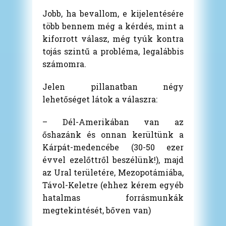
Jobb, ha bevallom, e kijelentésére
több bennem még a kérdés, mint a
kiforrott válasz, még tyúk kontra
tojás szintű a probléma, legalábbis
számomra.
Jelen pillanatban négy
lehetőséget látok a válaszra:
– Dél-Amerikában van az
őshazánk és onnan kerültünk a
Kárpát-medencébe (30-50 ezer
évvel ezelőttről beszélünk!), majd
az Ural területére, Mezopotámiába,
Távol-Keletre (ehhez kérem egyéb
hatalmas forrásmunkák
megtekintését, bőven van)