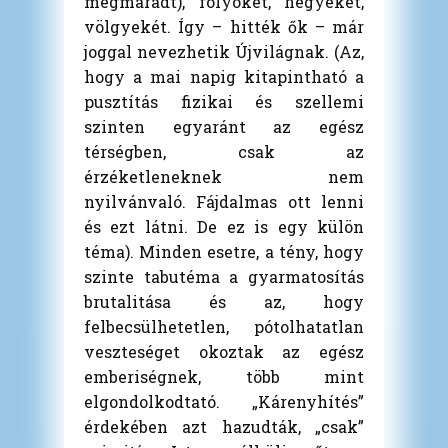
megmaradt), folyókét, hegyekét,
völgyekét. Így – hitték ők – már
joggal nevezhetik Újvilágnak. (Az,
hogy a mai napig kitapintható a
pusztítás fizikai és szellemi
szinten egyaránt az egész
térségben, csak az
érzéketleneknek nem
nyilvánvaló. Fájdalmas ott lenni
és ezt látni. De ez is egy külön
téma). Minden esetre, a tény, hogy
szinte tabutéma a gyarmatosítás
brutalitása és az, hogy
felbecsülhetetlen, pótolhatatlan
veszteséget okoztak az egész
emberiségnek, több mint
elgondolkodtató. „Kárenyhítés”
érdekében azt hazudták, „csak”