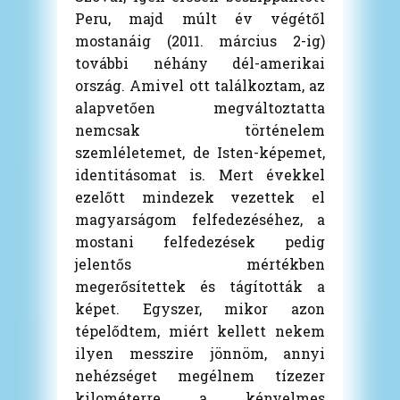
Peru, majd múlt év végétől
mostanáig (2011. március 2-ig)
további néhány dél-amerikai
ország. Amivel ott találkoztam, az
alapvetően megváltoztatta
nemcsak történelem
szemléletemet, de Isten-képemet,
identitásomat is. Mert évekkel
ezelőtt mindezek vezettek el
magyarságom felfedezéséhez, a
mostani felfedezések pedig
jelentős mértékben
megerősítettek és tágították a
képet. Egyszer, mikor azon
tépelődtem, miért kellett nekem
ilyen messzire jönnöm, annyi
nehézséget megélnem tízezer
kilométerre a kényelmes