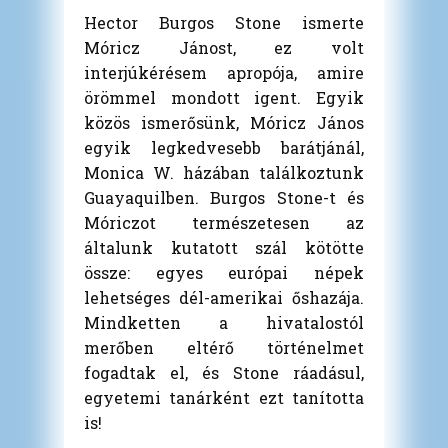
Hector Burgos Stone ismerte
Móricz Jánost, ez volt
interjúkérésem apropója, amire
örömmel mondott igent. Egyik
közös ismerősünk, Móricz János
egyik legkedvesebb barátjánál,
Monica W. házában találkoztunk
Guayaquilben. Burgos Stone-t és
Móriczot természetesen az
általunk kutatott szál kötötte
össze: egyes európai népek
lehetséges dél-amerikai őshazája.
Mindketten a hivatalostól
merőben eltérő történelmet
fogadtak el, és Stone ráadásul,
egyetemi tanárként ezt tanította
is!