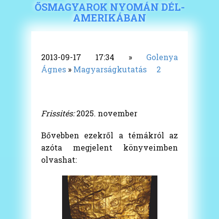
ŐSMAGYAROK NYOMÁN DÉL-
AMERIKÁBAN
2013-09-17 17:34
»
Golenya
Ágnes
»
Magyarságkutatás
2
Frissités:
2025. november
Bővebben ezekről a témákról az
azóta megjelent könyveimben
olvashat: