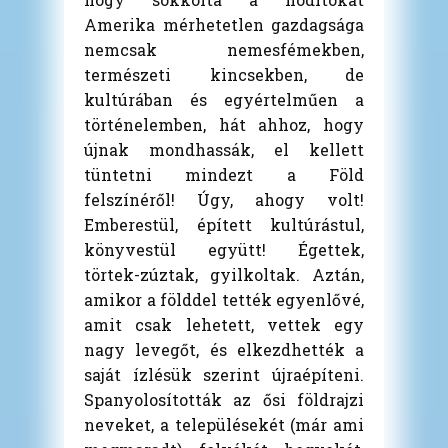
Amerika mérhetetlen gazdagsága
nemcsak nemesfémekben,
természeti kincsekben, de
kultúrában és egyértelműen a
történelemben, hát ahhoz, hogy
újnak mondhassák, el kellett
tüntetni mindezt a Föld
felszínéről! Úgy, ahogy volt!
Emberestül, épített kultúrástul,
könyvestül együtt! Égettek,
törtek-zúztak, gyilkoltak. Aztán,
amikor a földdel tették egyenlővé,
amit csak lehetett, vettek egy
nagy levegőt, és elkezdhették a
saját ízlésük szerint újraépíteni.
Spanyolosították az ősi földrajzi
neveket, a településekét (már ami