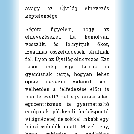
avagy az Újvilág elnevezés
képtelensége
Régóta figyelem, hogy az
elnevezéseket, ha komolyan
vesszük, és felnyitjuk őket,
izgalmas összefüggések tárulnak
fel. Ilyen az Újvilág elnevezés. Ezt
talán még egy laikus is
gyanúsnak tartja, hogyan lehet
újnak nevezni valamit, ami
vélhetően a felfedezése előtt is
már létezett? Hát egy óriási adag
egocentrizmus (a gyarmatosító
európaiak pökhendi ön-központú
világnézete), de sokkal inkább egy
hátsó szándék miatt. Mivel tény,
hogy sokkolta a hódítókat