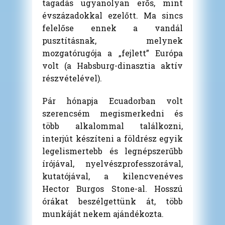
tagadás ugyanolyan erős, mint
évszázadokkal ezelőtt. Ma sincs
felelőse ennek a vandál
pusztításnak, melynek
mozgatórugója a „fejlett” Európa
volt (a Habsburg-dinasztia aktív
részvételével).
Pár hónapja Ecuadorban volt
szerencsém megismerkedni és
több alkalommal találkozni,
interjút készíteni a földrész egyik
legelismertebb és legnépszerűbb
írójával, nyelvészprofesszorával,
kutatójával, a kilencvenéves
Hector Burgos Stone-al. Hosszú
órákat beszélgettünk át, több
munkáját nekem ajándékozta.