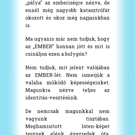
„pálya” az emberiségre nézve, de
ennél még nagyobb katasztrófát
okozott és okoz még napjainkban
is.
Ma ugyanis már nem tudjuk, hogy
az „EMBER” honnan jött és mit is
csináljon ezen a bolygón?
Nem tudjuk, mit jelent valójában
az EMBER-lét. Nem ismerjük a
valaha működő képességeinket.
Magunkra nézve teljes az
identitás-vesztésünk.
De nemcsak magunkkal nem
vagyunk tisztában.
Meghamisított Isten-képet
tesznek elénk évezredek óta.