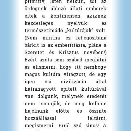
primitív, Isten nélküli, sőt az
ördögnek áldozó állati emberek
éltek a kontinensen, akiknek
kezdetleges nyelvük és
természetimádó „kultúrájuk” volt.
(Nem mintha ez feljogosítana
bárkit is az emberirtásra, pláne a
Szeretet és Krisztus nevében!)
Ezért azóta sem szabad meglátni
és elismerni, hogy itt nemhogy
magas kultúra virágzott, de egy
igen ősi civilizáció által
hátrahagyott épített kultúrával
van dolgunk, melynek eredetét
nem ismerjük, de meg kellene
hajolnunk előtte és őszinte
hozzáállással feltárni,
megismerni. Erről szó sincs! A