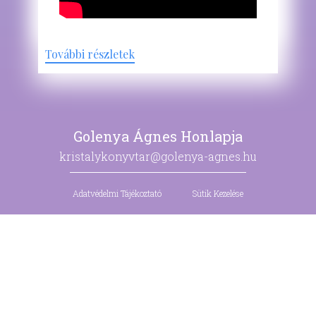
További részletek
Golenya Ágnes Honlapja
kristalykonyvtar@golenya-agnes.hu
Adatvédelmi Tájékoztató
Sütik Kezelése