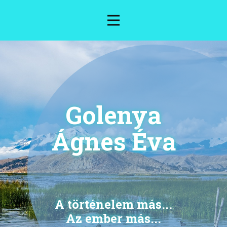
Golenya
Ágnes Éva
A történelem más...
Az ember más...