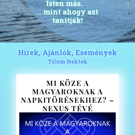
Isten más...
...mint ahogy azt
tanítják!
Hírek, Ajánlók, Események
Tőlem Nektek
MI KÖZE A
MAGYAROKNAK A
NAPKITÖRÉSEKHEZ? –
NEXUS TÉVÉ