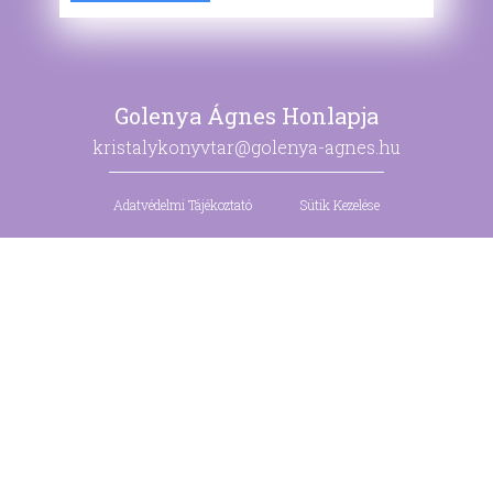
Golenya Ágnes Honlapja
kristalykonyvtar@golenya-agnes.hu
Adatvédelmi Tájékoztató
Sütik Kezelése