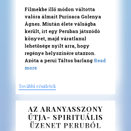
Filmekbe illő módon váltotta
valóra álmait Purisaca Golenya
Ágnes. Miután élete válságba
került, írt egy Peruban játszódó
könyvet, majd váratlanul
lehetősége nyílt arra, hogy
regénye helyszínére utazzon.
Azóta a perui Táltos barlang
Read
more
További részletek
AZ ARANYASSZONY
ÚTJA- SPIRITUÁLIS
ÜZENET PERUBÓL