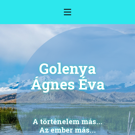
Golenya
Ágnes Éva
A történelem más...
Az ember más...