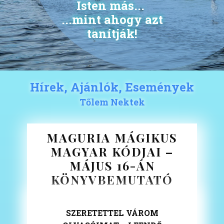
Isten más...
...mint ahogy azt
tanítják!
Hírek, Ajánlók, Események
Tőlem Nektek
MAGURIA MÁGIKUS
MAGYAR KÓDJAI –
MÁJUS 16-ÁN
KÖNYVBEMUTATÓ
SZERETETTEL VÁROM